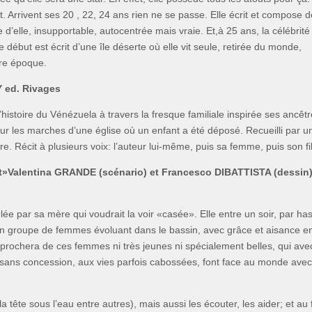
tout. Arrivent ses 20 , 22, 24 ans rien ne se passe. Elle écrit et compose 
’elle, insupportable, autocentrée mais vraie. Et,à 25 ans, la célébrité
début est écrit d’une île déserte où elle vit seule, retirée du monde,
tre époque.
 ed. Rivages
L’histoire du Vénézuela à travers la fresque familiale inspirée ses ancêt
r les marches d’une église où un enfant a été déposé. Recueilli par u
. Récit à plusieurs voix: l’auteur lui-même, puis sa femme, puis son fil
»Valentina GRANDE (scénario) et Francesco DIBATTISTA (dessin)
lée par sa mère qui voudrait la voir «casée». Elle entre un soir, par ha
 un groupe de femmes évoluant dans le bassin, avec grâce et aisance e
pprochera de ces femmes ni très jeunes ni spécialement belles, qui ave
 sans concession, aux vies parfois cabossées, font face au monde avec
 tête sous l’eau entre autres), mais aussi les écouter, les aider; et au f