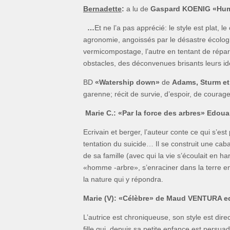
Bernadette
:
a lu de
Gaspard KOENIG «Humu
…
Et ne l’a pas apprécié: le style est plat, 
agronomie, angoissés par le désastre écologi
vermicompostage, l’autre en tentant de répar
obstacles, des déconvenues brisants leurs 
BD
«Watership down»
de
Adams, Sturm et
garenne; récit de survie, d’espoir, de courage
Marie C.:
«Par la force des arbres» Edou
Ecrivain et berger, l’auteur conte ce qui s’es
tentation du suicide… Il se construit une ca
de sa famille (avec qui la vie s’écoulait en ha
«homme -arbre», s’enraciner dans la terre e
la nature qui y répondra.
Marie (V):
«Célèbre» de Maud VENTURA ed.
L’autrice est chroniqueuse, son style est direct
fille qui, depuis sa petite enfance est persua