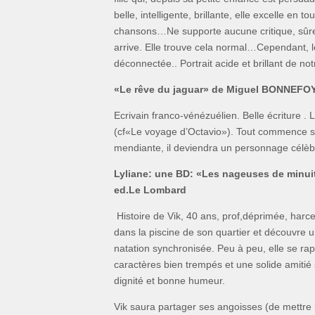
belle, intelligente, brillante, elle excelle en 
chansons…Ne supporte aucune critique, sûre d
arrive. Elle trouve cela normal…Cependant, le 
déconnectée.. Portrait acide et brillant de no
«Le rêve du jaguar» de Miguel BONNEFOY
Ecrivain franco-vénézuélien. Belle écriture . 
(cf«Le voyage d’Octavio»). Tout commence su
mendiante, il deviendra un personnage célèbre
Lyliane:
une BD: «Les nageuses de minuit
ed.Le Lombard
Histoire de Vik, 40 ans, prof,déprimée, harce
dans la piscine de son quartier et découvre
natation synchronisée. Peu à peu, elle se ra
caractères bien trempés et une solide amitié
dignité et bonne humeur.
Vik saura partager ses angoisses (de mettre la