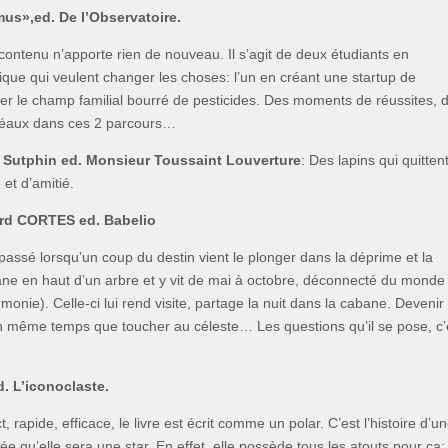
s»,ed. De l’Observatoire.
le contenu n’apporte rien de nouveau. Il s’agit de deux étudiants en
que qui veulent changer les choses: l’un en créant une startup de
er le champ familial bourré de pesticides. Des moments de réussites, 
idéaux dans ces 2 parcours…
Sutphin ed. Monsieur Toussaint Louverture
: Des lapins qui quittent
 et d’amitié.
ard CORTES ed. Babelio
t passé lorsqu’un coup du destin vient le plonger dans la déprime et la
bane en haut d’un arbre et y vit de mai à octobre, déconnecté du monde
rmonie). Celle-ci lui rend visite, partage la nuit dans la cabane. Devenir
n même temps que toucher au céleste… Les questions qu’il se pose, c’
 L’iconoclaste.
, rapide, efficace, le livre est écrit comme un polar. C’est l’histoire d’u
dée qu’elle sera une star. En effet, elle possède tous les atouts pour ça: