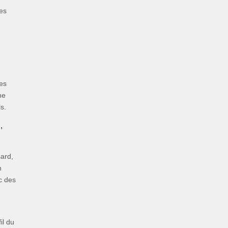
des
res
ne
s.
,
sard,
n
c des
il du