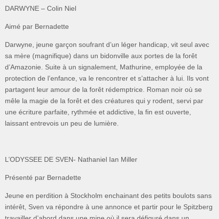
DARWYNE – Colin Niel
Aimé par Bernadette
Darwyne, jeune garçon soufrant d’un léger handicap, vit seul avec
sa mère (magnifique) dans un bidonville aux portes de la forêt
d’Amazonie. Suite à un signalement, Mathurine, employée de la
protection de l’enfance, va le rencontrer et s’attacher à lui. Ils vont
partagent leur amour de la forêt rédemptrice. Roman noir où se
mêle la magie de la forêt et des créatures qui y rodent, servi par
une écriture parfaite, rythmée et addictive, la fin est ouverte,
laissant entrevois un peu de lumière.
L’ODYSSEE DE SVEN- Nathaniel Ian Miller
Présenté par Bernadette
Jeune en perdition à Stockholm enchainant des petits boulots sans
intérêt, Sven va répondre à une annonce et partir pour le Spitzberg
travailler d’abord dans une mine où il sera défiguré dans un