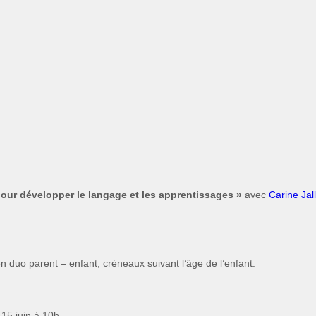
 pour développer le langage et les apprentissages »
avec
Carine Jall
 en duo parent – enfant, créneaux suivant l’âge de l’enfant.
15 juin à 10h –